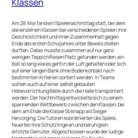
Klassen
Am 28. Mai fand ein Spielenachmittag statt, bei dem
die einzelnen Klassen bei verschiedenen Spielen ihre
Geschicklichkeit und ihren Zusammenhalt gegen
Ende des ersten Schuljahres unter Beweis stellen
durften. Dabei musste zusammen auf nur ganz
wenigen Teppichfliesen Platz gefunden werden, ein
Ball so lang wie es geht in der Luft gehalten oder sich
auf einer langen Bank ohne Bodenkontakt nach
bestimmten Kriterien sortiert werden. In Teams
sollten auch auf einer selbst gebauten
Hebevorrichtung Bälle durch die Halle transportiert
werden. Der Nachmittag entwickelte sich zu einem
spannenden Wettbewerb zwischen den Klassen, bei
dem am Ende die Klasse 5b knapp als Sieger
hervorging. Die Tutoren koordinierten die Spiele,
feuerten ihre Schützlinge an und beruhigten
erhitzte Gemüter. Abgeschlossen wurde der lustige