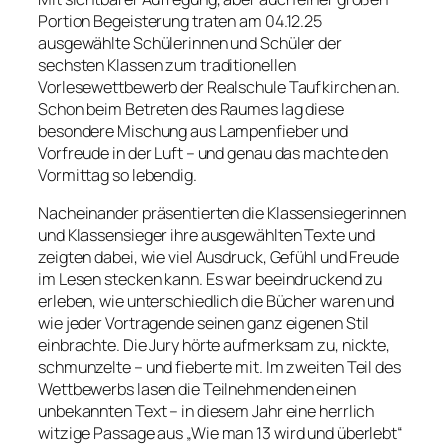
Portion Begeisterung traten am 04.12.25
ausgewählte Schülerinnen und Schüler der
sechsten Klassen zum traditionellen
Vorlesewettbewerb der Realschule Taufkirchen an.
Schon beim Betreten des Raumes lag diese
besondere Mischung aus Lampenfieber und
Vorfreude in der Luft – und genau das machte den
Vormittag so lebendig.
Nacheinander präsentierten die Klassensiegerinnen
und Klassensieger ihre ausgewählten Texte und
zeigten dabei, wie viel Ausdruck, Gefühl und Freude
im Lesen stecken kann. Es war beeindruckend zu
erleben, wie unterschiedlich die Bücher waren und
wie jeder Vortragende seinen ganz eigenen Stil
einbrachte. Die Jury hörte aufmerksam zu, nickte,
schmunzelte – und fieberte mit. Im zweiten Teil des
Wettbewerbs lasen die Teilnehmenden einen
unbekannten Text – in diesem Jahr eine herrlich
witzige Passage aus
„Wie man 13 wird und überlebt“