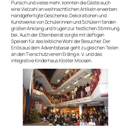
Punsch und vieles mehr, konnten die Gäste auch
eine Vielzahl an weihnachtlichen Artikeln erwerben.
Handgefertigte Geschenke, Dekorationen und
Kunstwerke von Schülerinnen und Schülern fanden
großen Anklang und trugen zur festlichen Stimmung
bei. Auch der Elternbeirat sorgte mit deftigen
Speisen für das leibliche Wohl der Besucher. Der
Erlös aus dem Adventsbasar geht zu gleichen Teilen
an den Tierschutzverein Erding e. V. und das
integrative Kinderhaus Kloster Moosen.