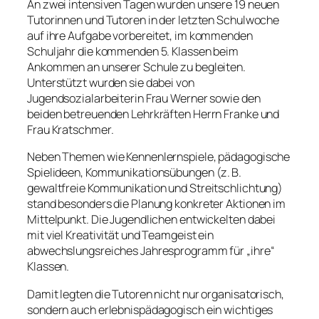
An zwei intensiven Tagen wurden unsere 19 neuen
Tutorinnen und Tutoren in der letzten Schulwoche
auf ihre Aufgabe vorbereitet, im kommenden
Schuljahr die kommenden 5. Klassen beim
Ankommen an unserer Schule zu begleiten.
Unterstützt wurden sie dabei von
Jugendsozialarbeiterin Frau Werner sowie den
beiden betreuenden Lehrkräften Herrn Franke und
Frau Kratschmer.
Neben Themen wie Kennenlernspiele, pädagogische
Spielideen, Kommunikationsübungen (z. B.
gewaltfreie Kommunikation und Streitschlichtung)
stand besonders die Planung konkreter Aktionen im
Mittelpunkt. Die Jugendlichen entwickelten dabei
mit viel Kreativität und Teamgeist ein
abwechslungsreiches Jahresprogramm für „ihre“
Klassen.
Damit legten die Tutoren nicht nur organisatorisch,
sondern auch erlebnispädagogisch ein wichtiges