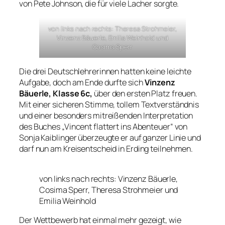
von Pete Johnson, die für viele Lacher sorgte.
von links nach rechts: Theresa Strohmeier,
Vinzenz Bäuerle, Emilia Weinhold und
Cosima Sperr
Die drei Deutschlehrerinnen hatten keine leichte
Aufgabe, doch am Ende durfte sich
Vinzenz
Bäuerle, Klasse 6c,
über den ersten Platz freuen.
Mit einer sicheren Stimme, tollem Textverständnis
und einer besonders mitreißenden Interpretation
des Buches „Vincent flattert ins Abenteuer“ von
Sonja Kaiblinger überzeugte er auf ganzer Linie und
darf nun am Kreisentscheid in Erding teilnehmen.
von links nach rechts: Vinzenz Bäuerle,
Cosima Sperr, Theresa Strohmeier und
Emilia Weinhold
Der Wettbewerb hat einmal mehr gezeigt, wie