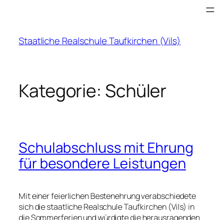
Zum
Inhalt
springen
Staatliche Realschule Taufkirchen (Vils)
Kategorie:
Schüler
Schulabschluss mit Ehrung
für besondere Leistungen
Mit einer feierlichen Bestenehrung verabschiedete
sich die staatliche Realschule Taufkirchen (Vils) in
die Sommerferien und würdigte die herausragenden