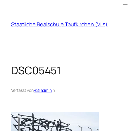
Zum
Inhalt
springen
Staatliche Realschule Taufkirchen (Vils)
DSC05451
Verfasst von
RSTadmin
in