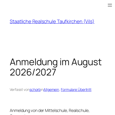
Zum
Inhalt
springen
Staatliche Realschule Taufkirchen (Vils)
Anmeldung im August
2026/2027
Verfasst von
schorb
in
Allgemein
, 
Formulare Übertritt
Anmeldung von der Mittelschule, Realschule,