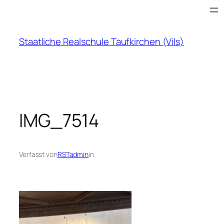
Zum
Inhalt
springen
Staatliche Realschule Taufkirchen (Vils)
IMG_7514
Verfasst von
RSTadmin
in