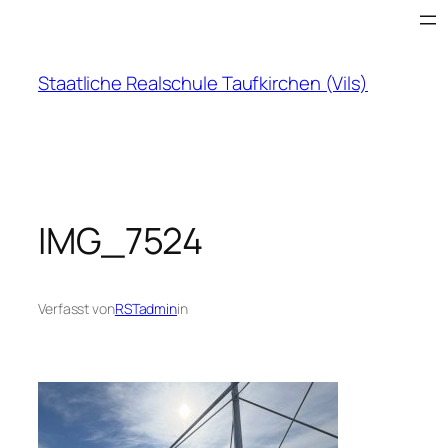
Zum
Inhalt
springen
Staatliche Realschule Taufkirchen (Vils)
IMG_7524
Verfasst von
RSTadmin
in