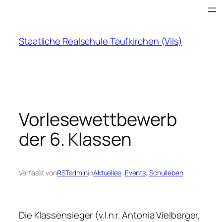
Zum
Inhalt
springen
Staatliche Realschule Taufkirchen (Vils)
Vorlesewettbewerb
der 6. Klassen
Verfasst von
RSTadmin
in
Aktuelles
, 
Events
, 
Schulleben
Die Klassensieger (v.l.n.r. Antonia Vielberger,