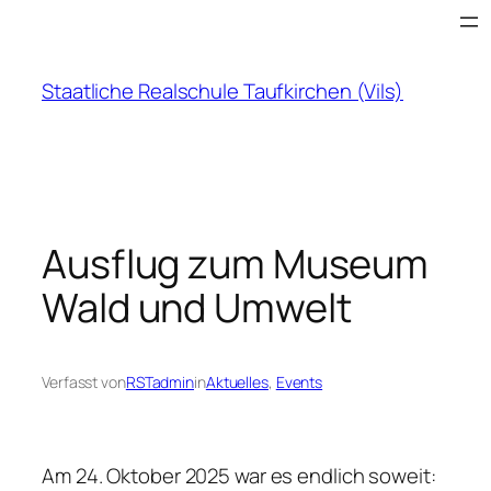
Zum
Inhalt
springen
Staatliche Realschule Taufkirchen (Vils)
Ausflug zum Museum
Wald und Umwelt
Verfasst von
RSTadmin
in
Aktuelles
, 
Events
Am 24. Oktober 2025 war es endlich soweit: