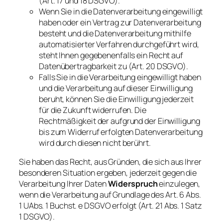
(Art. 17 und 18 DSGVO).
Wenn Sie in die Datenverarbeitung eingewilligt
haben oder ein Vertrag zur Datenverarbeitung
besteht und die Datenverarbeitung mithilfe
automatisierter Verfahren durchgeführt wird,
steht Ihnen gegebenenfalls ein Recht auf
Datenübertragbarkeit zu (Art. 20 DSGVO).
Falls Sie in die Verarbeitung eingewilligt haben
und die Verarbeitung auf dieser Einwilligung
beruht, können Sie die Einwilligung jederzeit
für die Zukunft widerrufen. Die
Rechtmäßigkeit der aufgrund der Einwilligung
bis zum Widerruf erfolgten Datenverarbeitung
wird durch diesen nicht berührt.
Sie haben das Recht, aus Gründen, die sich aus Ihrer
besonderen Situation ergeben, jederzeit gegen die
Verarbeitung Ihrer Daten
Widerspruch
einzulegen,
wenn die Verarbeitung auf Grundlage des Art. 6 Abs.
1 UAbs. 1 Buchst. e DSGVO erfolgt (Art. 21 Abs. 1 Satz
1 DSGVO).