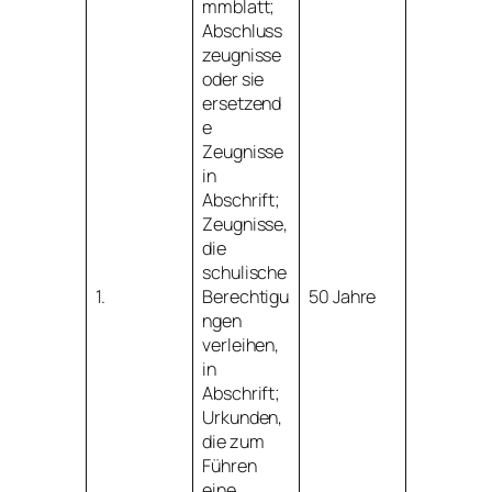
mmblatt;
Abschluss
zeugnisse
oder sie
ersetzend
e
Zeugnisse
in
Abschrift;
Zeugnisse,
die
schulische
1.
Berechtigu
50 Jahre
ngen
verleihen,
in
Abschrift;
Urkunden,
die zum
Führen
eine