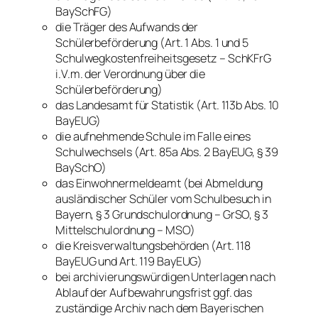
BaySchFG)
die Träger des Aufwands der
Schülerbeförderung (Art. 1 Abs. 1 und 5
Schulwegkostenfreiheitsgesetz – SchKFrG
i.V.m. der Verordnung über die
Schülerbeförderung)
das Landesamt für Statistik (Art. 113b Abs. 10
BayEUG)
die aufnehmende Schule im Falle eines
Schulwechsels (Art. 85a Abs. 2 BayEUG, § 39
BaySchO)
das Einwohnermeldeamt (bei Abmeldung
ausländischer Schüler vom Schulbesuch in
Bayern, § 3 Grundschulordnung – GrSO, § 3
Mittelschulordnung – MSO)
die Kreisverwaltungsbehörden (Art. 118
BayEUG und Art. 119 BayEUG)
bei archivierungswürdigen Unterlagen nach
Ablauf der Aufbewahrungsfrist ggf. das
zuständige Archiv nach dem Bayerischen