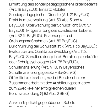
Ermittlung des sonderpädagogischen Förderbedarfs
(Art. 19 BayEUG); Einsatz Mobiler
Sonderpädagogischer Dienste (Art. 21 BayEUG),
Praktikumsverwaltung (Art. 50 Abs. 3 und 4
BayEUG); Überwachung der Schulpflicht (Art. 57
BayEUG); Mitgestaltung des schulischen Lebens
(Art. 62 ff. BayEUG); Erziehungs- und
Ordnungsmaßnahmen (Art. 86 BayEUG);
Durchführung der Schulstatistik (Art. 113b BayEUG);
Evaluation und Qualitätsentwicklung (Art. 113c
BayEUG); Schulberatung durch Beratungslehrkräfte
oder Schulpsychologen (Art. 78 BayEUG);
Schulfinanzierung (Art. 4, 10, 19 Bayerisches
Schulfinanzierungsgesetz – BaySchFG);
Öffentlichkeitsarbeit; nur bei Berufsschulen:
Zusammenarbeit mit den Ausbildungsbetrieben
zum Zwecke einer erfolgreichen dualen
Berufsausbildung (§ 83 Abs. 2 BBiG).
Auskunftspflicht gegenüber der Schule