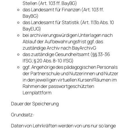
Stellen (Art. 103 ff. BayBG)
das Landesamt für Finanzen (Art. 103 ff.
BayBG)
das Landesamt für Statistik (Art. 113b Abs. 10
BayEUG)
bei archivierungswürdigen Unterlagen nach
Ablauf der Aufbewahrungsfrist ggf. das
zuständige Archiv nach BayArchivG
das zuständige Gesundheitsamt (§§ 33-36
IfSG; § 20 Abs. 8-10 IfSG)
ggf. Angehörige des pädagogischen Personals
der Partnerschule und Nutzerinnen und Nutzer
in den jeweiligen virtuellen Kursen/Räumen im
Rahmen der passwortgeschützten
Lernplattform
Dauer der Speicherung
Grundsatz:
Daten von Lehrkräften werden von uns nur so lange