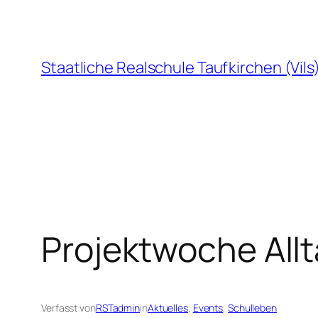
Zum
Inhalt
springen
Staatliche Realschule Taufkirchen (Vils
Projektwoche All
Verfasst von
RSTadmin
in
Aktuelles
, 
Events
, 
Schulleben