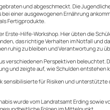
gebraten und abgeschmeckt. Die Jugendliche
es bei einer ausgewogenen Ernährung ankommt
als Fertigprodukte.
der Erste-Hilfe-Workshop. Hier übten die Sch
n, das richtige Verhalten im Notfall und das
tionen ruhig zu bleiben und Verantwortung zu 
 verschiedenen Perspektiven beleuchtet. D
tung und zeigte auf, wie Schulden entstehen 
 sensibilisierte für Risiken und unterstützte
bis wurde vom Landratsamt Erding sowie von 
gesundheitliche Folgen im Mittelpunkt.