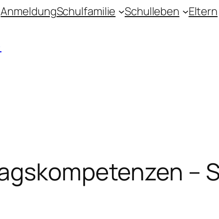
Anmeldung
Schulfamilie
Schulleben
Eltern
)
tagskompetenzen – S